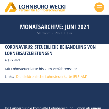
MONATSARCHIVE:
JUNI 2021
Du bist hier:
Startseite
2021
Juni
CORONAVIRUS: STEUERLICHE BEHANDLUNG VON
LOHNERSATZLEISTUNGEN
4. Juni 2021
Mit Lohnsteuerkarte bis zum Verfahrensstar
Links:
Die elektronische Lohnsteuerkarte (ELStAM)
Ihr Partner für die komplette Lohnberechung! Schon ab
einem