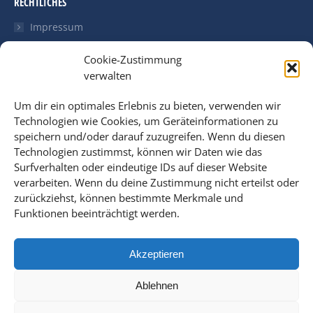
RECHTLICHES
Impressum
Datenschutzerklärung
Cookie-Zustimmung
verwalten
Cookie Richtlinien (EU)
Um dir ein optimales Erlebnis zu bieten, verwenden wir
LETZTE NEWS
Technologien wie Cookies, um Geräteinformationen zu
speichern und/oder darauf zuzugreifen. Wenn du diesen
Unsere Internetauftritt wird überarbeitet
Technologien zustimmst, können wir Daten wie das
3. März 2023
Surfverhalten oder eindeutige IDs auf dieser Website
Coronavirus: Steuerliche Behandlung von
verarbeiten. Wenn du deine Zustimmung nicht erteilst oder
Lohnersatzleistungen
zurückziehst, können bestimmte Merkmale und
Funktionen beeinträchtigt werden.
4. Juni 2021
Neues Tätigkeits-Schlüsselverzeichnis
Akzeptieren
1. April 2019
Ablehnen