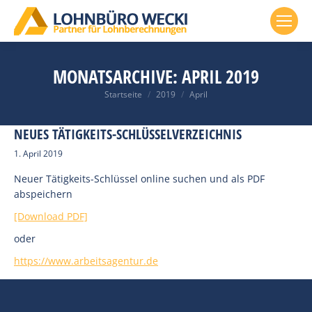
MONATSARCHIVE:
APRIL 2019
Du bist hier:
Startseite
2019
April
NEUES TÄTIGKEITS-SCHLÜSSELVERZEICHNIS
1. April 2019
Neuer Tätigkeits-Schlüssel online suchen und als PDF
abspeichern
[Download PDF]
oder
https://www.arbeitsagentur.de