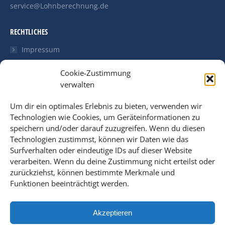
service@Lohnberechnung.de
RECHTLICHES
Impressum
Datenschutzerklärung
Cookie-Zustimmung
verwalten
Cookie Richtlinien (EU)
Um dir ein optimales Erlebnis zu bieten, verwenden wir
LETZTE NEWS
Technologien wie Cookies, um Geräteinformationen zu
speichern und/oder darauf zuzugreifen. Wenn du diesen
Unsere Internetauftritt wird überarbeitet
Technologien zustimmst, können wir Daten wie das
3. März 2023
Surfverhalten oder eindeutige IDs auf dieser Website
Coronavirus: Steuerliche Behandlung von
verarbeiten. Wenn du deine Zustimmung nicht erteilst oder
Lohnersatzleistungen
zurückziehst, können bestimmte Merkmale und
Funktionen beeinträchtigt werden.
4. Juni 2021
Neues Tätigkeits-Schlüsselverzeichnis
Akzeptieren
1. April 2019